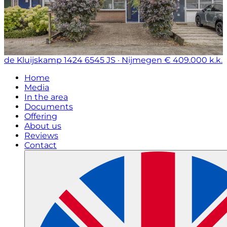
de Kluijskamp 1424
6545 JS · Nijmegen
€ 409.000 k.k.
Home
Media
In the area
Documents
Offering
About us
Reviews
Contact