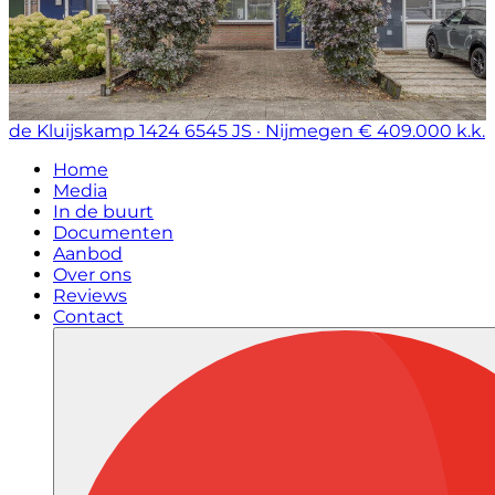
de Kluijskamp 1424
6545 JS · Nijmegen
€ 409.000 k.k.
Home
Media
In de buurt
Documenten
Aanbod
Over ons
Reviews
Contact