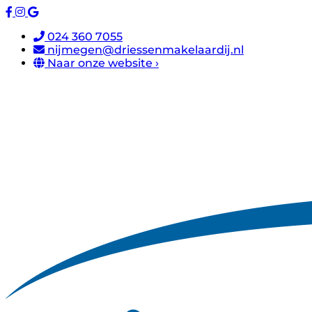
024 360 7055
nijmegen@driessenmakelaardij.nl
Naar onze website ›