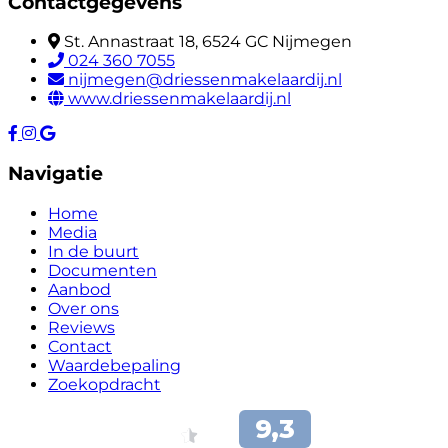
Contactgegevens
St. Annastraat 18, 6524 GC Nijmegen
024 360 7055
nijmegen@driessenmakelaardij.nl
www.driessenmakelaardij.nl
Navigatie
Home
Media
In de buurt
Documenten
Aanbod
Over ons
Reviews
Contact
Waardebepaling
Zoekopdracht