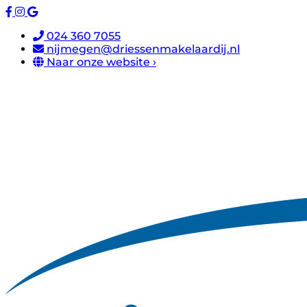
024 360 7055
nijmegen@driessenmakelaardij.nl
Naar onze website ›