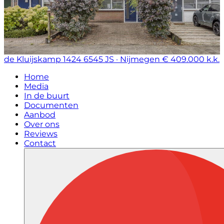
de Kluijskamp 1424
6545 JS · Nijmegen
€ 409.000 k.k.
Home
Media
In de buurt
Documenten
Aanbod
Over ons
Reviews
Contact