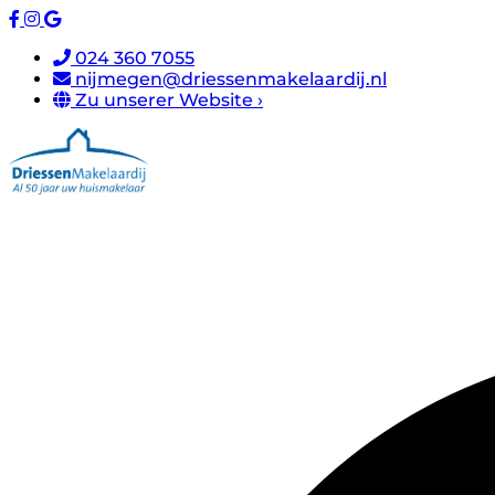
024 360 7055
nijmegen@driessenmakelaardij.nl
Zu unserer Website ›