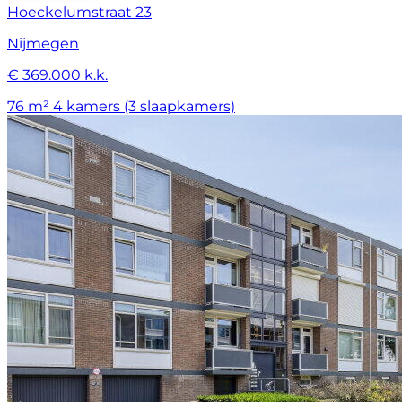
Hoeckelumstraat 23
Nijmegen
€ 369.000 k.k.
76 m²
4 kamers (3 slaapkamers)