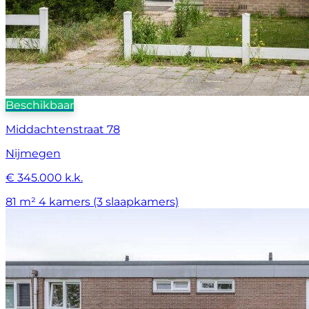
Beschikbaar
Middachtenstraat 78
Nijmegen
€ 345.000 k.k.
81 m²
4 kamers (3 slaapkamers)