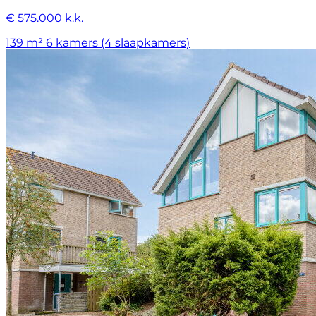
€ 575.000 k.k.
139 m²
6 kamers (4 slaapkamers)